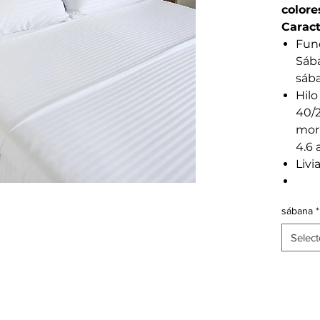
colore
Caract
Fund
Sába
sáb
Hilo
40/2
mor
4.6 
Livi
sábana
*
Select