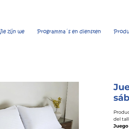
ie zijn we
Programma´s en diensten
Produ
Ju
sá
Produc
del tal
Juego