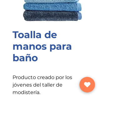
Toalla de
manos para
baño
Producto creado por los
jóvenes del taller de
modistería.
Toalla para manos
Características:
Liviana – de fácil manejo
75 x 150 cm
Hilo para coser 100%
poliéster 40/2 calibre 120