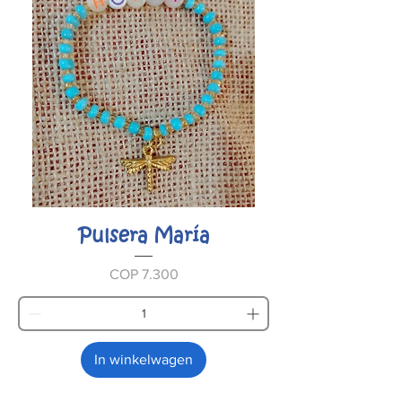
Pulsera María
Prijs
COP 7.300
In winkelwagen