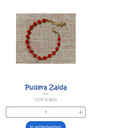
Pulsera Zaida
Prijs
COP 8.800
In winkelwagen