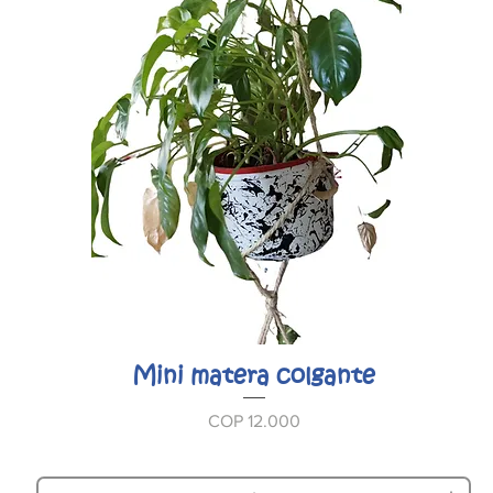
Mini matera colgante
Prijs
COP 12.000