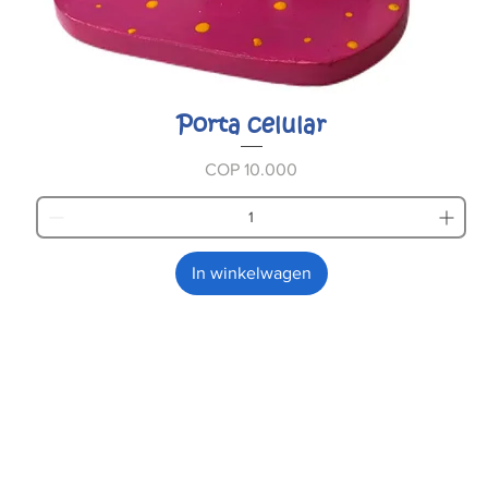
Porta celular
Prijs
COP 10.000
In winkelwagen