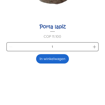
Porta lapiz
Prijs
COP 11.100
In winkelwagen