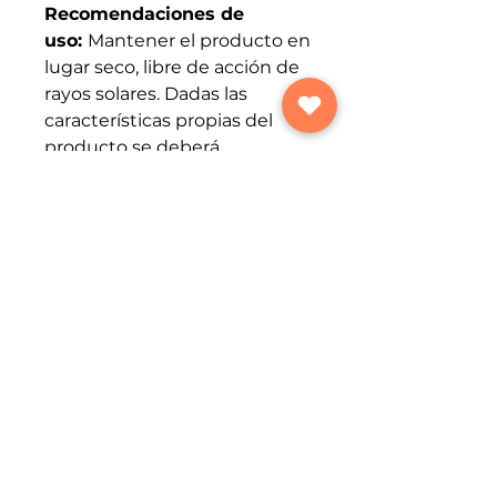
Recomendaciones de
uso:
Mantener el producto en
lugar seco, libre de acción de
rayos solares. Dadas las
características propias del
producto se deberá
considerar las condiciones
climáticas, de humedad y
temperatura propias de la
región. Las condiciones de
transporte y de
almacenamiento deben
realizarse teniendo en cuenta
la resolución 2674 de 2013.Las
especificaciones establecidas,
serán mantenidas durante el
desarrollo del servicio.