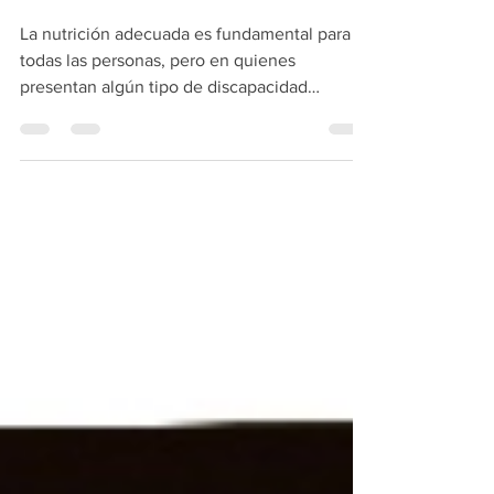
DISCAPACIDAD
La nutrición adecuada es fundamental para
todas las personas, pero en quienes
presentan algún tipo de discapacidad
adquiere una importancia aún mayor, ya que
puede influir directamente en su salud,
funcionalidad, bienestar y calidad de vida. Las
necesidades nutricionales varían según el
tipo de discapacidad, el nivel de movilidad,
tratamientos médicos y factores individuales.
Además, la dieta debe ser variada y nutritiva;
al l igual que para cualquier persona, la base
es una