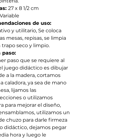
pintería.
as:
27 x 8 1/2 cm
Variable
endaciones de uso:
ivo y utilitario, Se coloca
as mesas, repisas, se limpia
 trapo seco y limpio.
 paso:
mer paso que se requiere al
el juego didáctico es dibujar
de a la madera, cortamos
a caladora, ya sea de mano
esa, lijamos las
ecciones o utilizamos
ra para mejorar el diseño,
ensamblamos, utilizamos un
 de chuzo para darle firmeza
go didáctico, dejamos pegar
dia hora y luego le