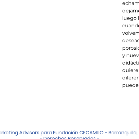
echamo
dejamo
luego l
cuand
volvem
desead
porosi
y nuev
didácti
quiere
diferen
puede 
rketing Advisors para Fundación CECAMILO - Barranquilla,
- Derechos Reservados -