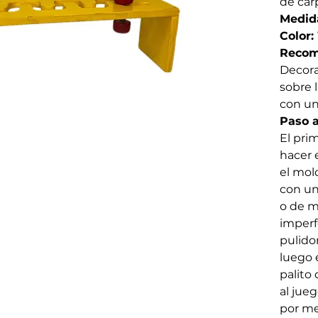
de car
Medid
Color:
Recom
Decorat
sobre l
con un
Paso a
El pri
hacer 
el mol
con un
o de m
imperf
pulido
luego 
palito
al jue
por me