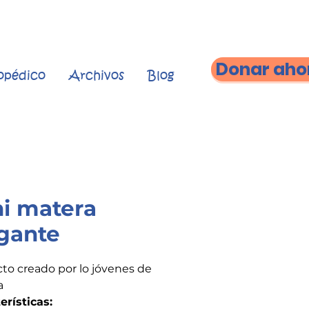
Donar aho
topédico
Archivos
Blog
i matera
gante
to creado por lo jóvenes de
a
erísticas: