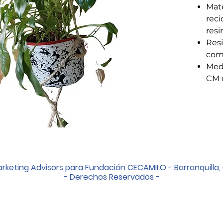
Mate
reci
resi
Resi
com
Medi
CM 
rketing Advisors para Fundación CECAMILO - Barranquilla,
- Derechos Reservados -