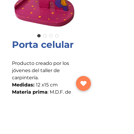
Porta celular
Producto creado por los
jóvenes del taller de
carpintería.
Medidas:
12 x15 cm
Materia prima
: M.D.F. de
10.m. de espesor
Color:
Variable
Recomendaciones de uso:
Decorativo en casas y
oficinas. Se coloca sobre las