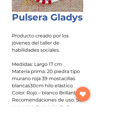
Pulsera Gladys
Producto creado por los
jóvenes del taller de
habilidades sociales.
Medidas:
Largo 17 cm
Materia prima:
20 piedra tipo
murano roja 39 mostacillas
blancas30cm hilo elástico
Color:
Rojo – blanco Brillante
Recomendaciones de uso:
Se
recomienda manipular la
pulsera con cuidado para
evitar enganches o desgarros.
Es importante evitar el