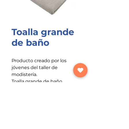
Toalla grande
de baño
Producto creado por los
jóvenes del taller de
modistería.
Toalla grande de baño
Características:
Liviana – de fácil manejo
75 x 150 cm
Hilo para coser 100%
poliéster 40/2 calibre 120
(negro, azul o morado).