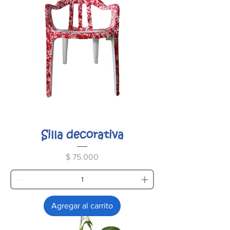
Silla decorativa
Precio
$ 75.000
Agregar al carrito