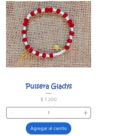
Pulsera Gladys
Precio
$ 7.200
Agregar al carrito