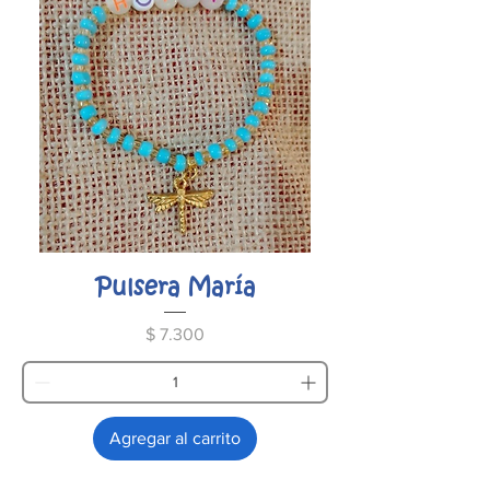
Pulsera María
Precio
$ 7.300
Agregar al carrito