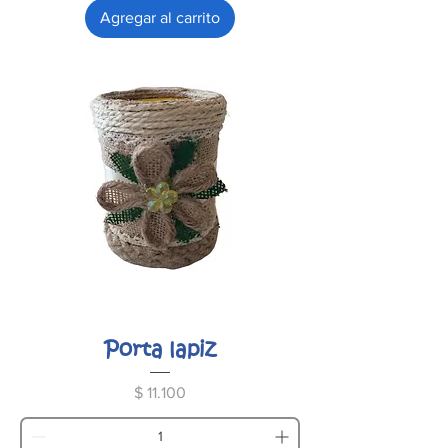
Agregar al carrito
Porta lapiz
Precio
$ 11.100