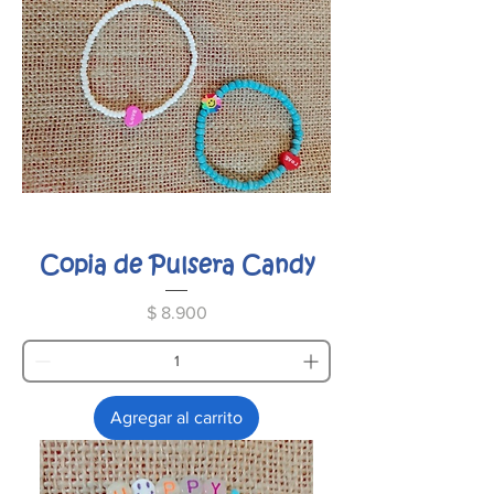
Copia de Pulsera Candy
Precio
$ 8.900
Agregar al carrito