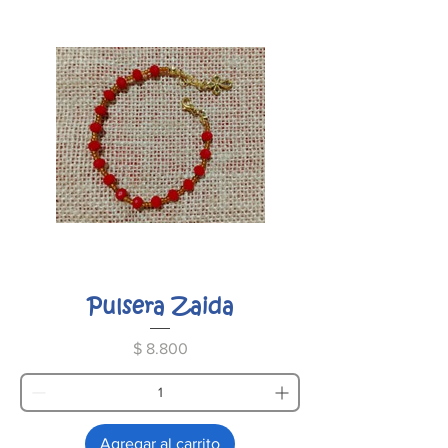
Pulsera Zaida
Precio
$ 8.800
Agregar al carrito