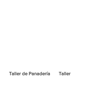
Inicio
Taller de Carpintería
Taller de Panadería
Taller de Pintura