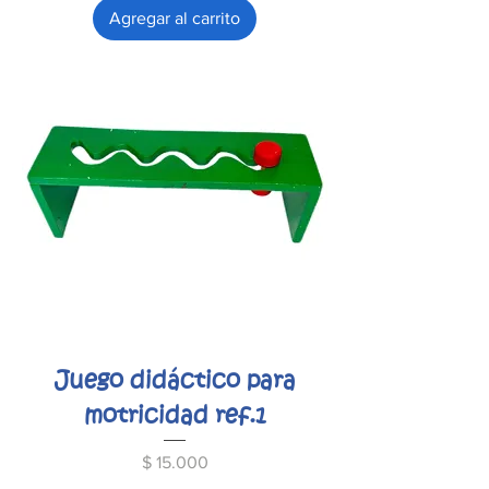
Agregar al carrito
Juego didáctico para
motricidad ref.1
Precio
$ 15.000