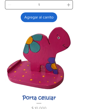
Agregar al carrito
Porta celular
Precio
$ 10.000