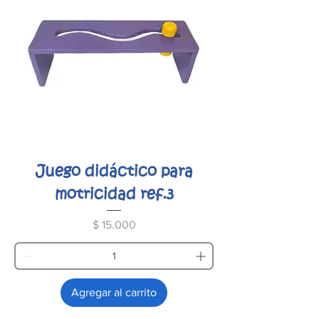
Juego didáctico para
motricidad ref.3
Precio
$ 15.000
Agregar al carrito