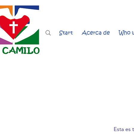
Start
Acerca de
Who w
Esta es 