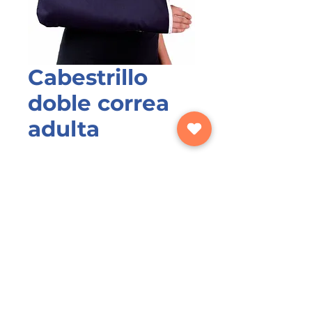
Cabestrillo
doble correa
adulta
Indicaciones:
Personas con fracturas de
brazo
Efectos:
Sujeción
Designed by Marketing Advisors for
CECAMILO Foundation - Barranquilla,