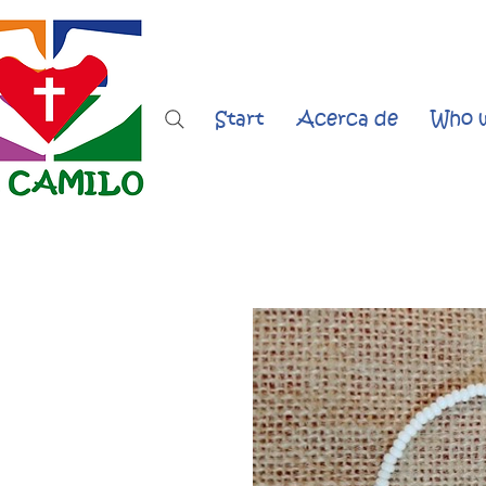
Start
Acerca de
Who w