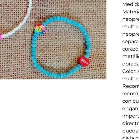
Medid
Materi
neopre
multic
neopre
separa
corazó
metáli
dorad
Color:
multico
Recom
recomi
con cu
enganc
import
direct
puedan
de la p