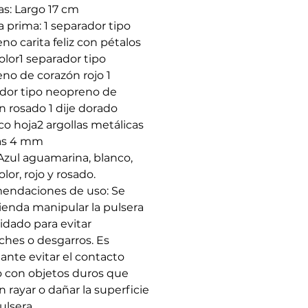
as:
Largo 17 cm
a prima:
1 separador tipo
no carita feliz con pétalos
olor1 separador tipo
no de corazón rojo 1
dor tipo neopreno de
n rosado 1 dije dorado
co hoja2 argollas metálicas
as 4 mm
Azul aguamarina, blanco,
lor, rojo y rosado.
endaciones de uso:
Se
enda manipular la pulsera
idado para evitar
hes o desgarros. Es
ante evitar el contacto
o con objetos duros que
 rayar o dañar la superficie
ulsera.