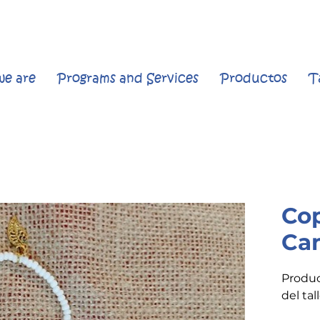
e are
Programs and Services
Productos
T
Cop
Ca
Produc
del tal