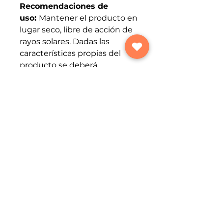
Recomendaciones de
uso:
Mantener el producto en
lugar seco, libre de acción de
rayos solares. Dadas las
características propias del
producto se deberá
considerar las condiciones
climáticas, de humedad y
temperatura propias de la
región. Las condiciones de
transporte y de
almacenamiento deben
realizarse teniendo en cuenta
la resolución 2674 de 2013.Las
especificaciones establecidas,
serán mantenidas durante el
desarrollo del servicio.