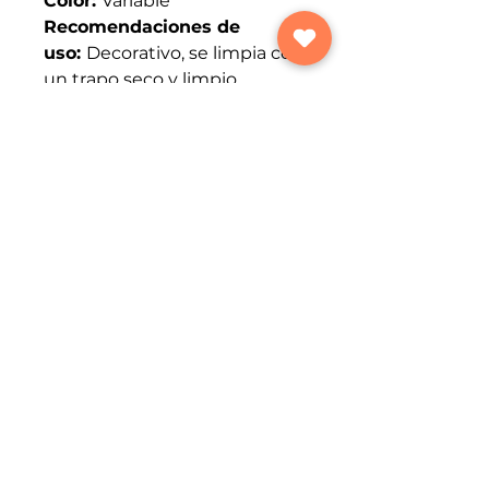
Color:
Variable
Recomendaciones de
uso:
Decorativo, se limpia con
un trapo seco y limpio.
Paso a paso:
Para hacer y
pintar la matera tenemos que
cortar la parte superior del
tanque, lijarlo y pintarlo del
color deseado, con la técnica
propuesta. Después de
terminar se realiza el proceso
de rescindo esperamos tres
horas para que la artesanía, se
seque y pueda ser vendida.
Designed by Marketing Advisors for
CECAMILO Foundation - Barranquilla,
Colombia - 2023