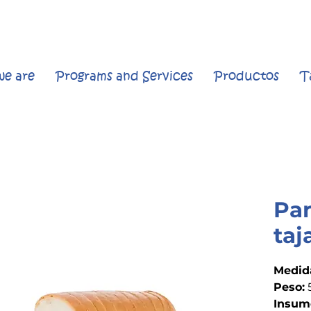
e are
Programs and Services
Productos
T
Pa
taj
Medid
Peso:
Insum