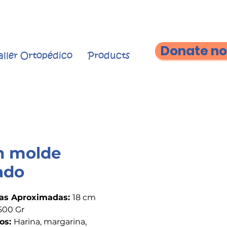
Donate n
aller Ortopédico
Products
n molde
ado
as Aproximadas:
18 cm
500 Gr
os:
Harina, margarina,