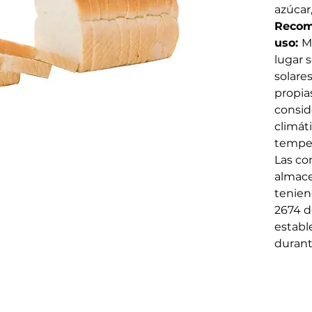
azúcar,
Recom
uso:
M
lugar s
solares
propia
consid
climát
temper
Las co
almace
tenien
2674 d
establ
durante