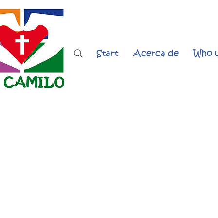
Start
Acerca de
Who w